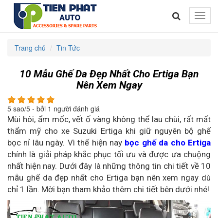
Toggle
naviga
Trang chủ
Tin Tức
10 Mẫu Ghế Da Đẹp Nhất Cho Ertiga Bạn
Nên Xem Ngay
5
sao/
5
- bởi
1
người đánh giá
Mùi hôi, ẩm mốc, vết ố vàng không thể lau chùi, rất mất
thẩm mỹ cho xe Suzuki Ertiga khi giữ nguyên bộ ghế
bọc nỉ lâu ngày. Vì thế hiện nay
bọc ghế da cho Ertiga
chính là giải pháp khắc phục tối ưu và được ưa chuộng
nhất hiện nay. Dưới đây là những thông tin chi tiết về 10
mẫu ghế da đẹp nhất cho Ertiga bạn nên xem ngay dù
chỉ 1 lần. Mời bạn tham khảo thêm chi tiết bên dưới nhé!