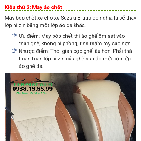
Kiểu thứ 2: May áo chết
May bóp chết xe cho xe Suzuki Ertiga có nghĩa là sẽ thay
lớp nỉ zin bằng một lớp áo da khác.
Ưu điểm: May bóp chết thì áo ghế ôm sát vào
thân ghế, không bị phồng, tính thẩm mỹ cao hơn.
Nhược điểm: Thời gian bọc ghế lâu hơn. Phải thá
hoàn toàn lớp nỉ zin của ghế sau đó mới bọc lớp
áo ghế da.