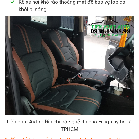
Kể xe nơi khô ráo thoáng mát để bảo vệ lớp da
khỏi bị nóng
Tiến Phát Auto - Địa chỉ bọc ghế da cho Ertiga uy tín tại
TPHCM