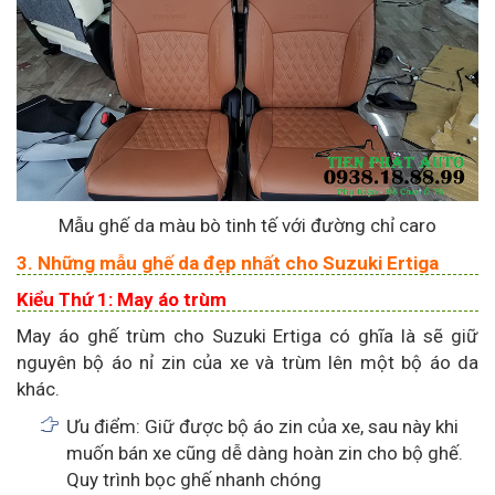
Mẫu ghế da màu bò tinh tế với đường chỉ caro
3. Những mẫu ghế da đẹp nhất cho Suzuki Ertiga
Kiểu Thứ 1: May áo trùm
May áo ghế trùm cho Suzuki Ertiga có ghĩa là sẽ giữ
nguyên bộ áo nỉ zin của xe và trùm lên một bộ áo da
khác.
Ưu điểm: Giữ được bộ áo zin của xe, sau này khi
muốn bán xe cũng dễ dàng hoàn zin cho bộ ghế.
Quy trình bọc ghế nhanh chóng