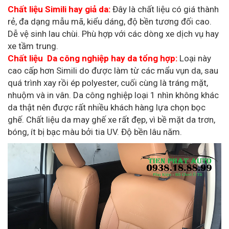
Chất liệu Simili hay giả da:
Đây là chất liệu có giá thành
rẻ, đa dạng mẫu mã, kiểu dáng, độ bền tương đối cao.
Dễ vệ sinh lau chùi. Phù hợp với các dòng xe dịch vụ hay
xe tầm trung.
Chất liệu Da công nghiệp hay da tổng hợp:
Loại này
cao cấp hơn Simili do được làm từ các mẩu vụn da, sau
quá trình xay rồi ép polyester, cuối cùng là tráng mặt,
nhuộm và in vân. Da công nghiệp loại 1 nhìn không khác
da thật nên được rất nhiều khách hàng lựa chọn bọc
ghế. Chất liệu da may ghế xe rất đẹp, vì bề mặt da trơn,
bóng, ít bị bạc màu bởi tia UV. Độ bền lâu năm.