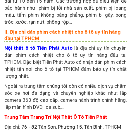
dài từ 10 đến 15 năm. Các trường hợp đủ điều kiện để
bảo hành như: phim bị lỗi nhà sản xuất, phim bị loang
màu, tấm phim không bằng phẳng, phim bị gãy, bong
tróc, xước, rạn nứt, phồng rộp...
II. Địa chỉ dán phim cách nhiệt cho ô tô uy tín hàng
đầu tại TPHCM
Nội thất ô tô Tiến Phát Auto
là địa chỉ uy tín chuyên
dán phim cách nhiệt cho ô tô uy tín hàng đầu tại
TPHCM. Đặc biệt Tiến Phát Auto có nhận dán phim cách
nhiệt tận nơi cho ô tô tại TPHCM đảm bảo uy tín chất
lượng nhất.
Ngoài ra trung tâm chúng tôi còn có nhiều dịch vụ chăm
sóc xe hơi đa dạng và chuyên nghiệp khác như: lắp
camera 360 độ cao cấp, camera hành trình chính hãng,
lắp màn hình DVD, loa sub,…
Trung Tâm Trang Trí Nội Thất Ô Tô Tiến Phát
Địa chỉ:
76 - 82 Tân Sơn, Phường 15, Tân Bình, TPHCM