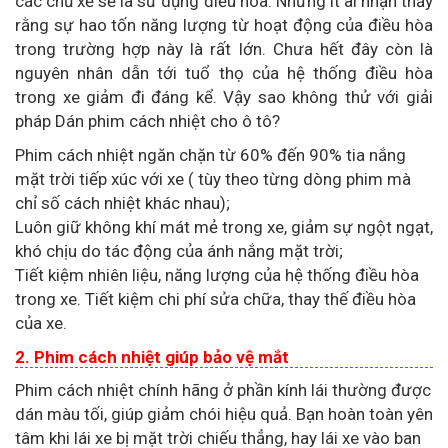
các chủ xế sẽ là sử dụng điều hòa. Nhưng ít ai nhận thấy
rằng sự hao tốn năng lượng từ hoạt động của điều hòa
trong trường hợp này là rất lớn. Chưa hết đây còn là
nguyên nhân dẫn tới tuổ thọ của hệ thống điều hòa
trong xe giảm đi đáng kể. Vậy sao không thử với giải
pháp Dán phim cách nhiệt cho ô tô?
Phim cách nhiệt ngăn chặn từ 60% đến 90% tia nắng
mặt trời tiếp xúc với xe ( tùy theo từng dòng phim mà
chỉ số cách nhiệt khác nhau);
Luôn giữ không khí mát mẻ trong xe, giảm sự ngột ngạt,
khó chịu do tác động của ánh nắng mặt trời;
Tiết kiệm nhiên liệu, năng lượng của hệ thống điều hòa
trong xe. Tiết kiệm chi phí sửa chữa, thay thế điều hòa
của xe.
2. Phim cách nhiệt giúp bảo vệ mắt
Phim cách nhiệt chính hãng ở phần kính lái thường được
dán màu tối, giúp giảm chói hiệu quả. Bạn hoàn toàn yên
tâm khi lái xe bị mặt trời chiếu thẳng, hay lái xe vào ban