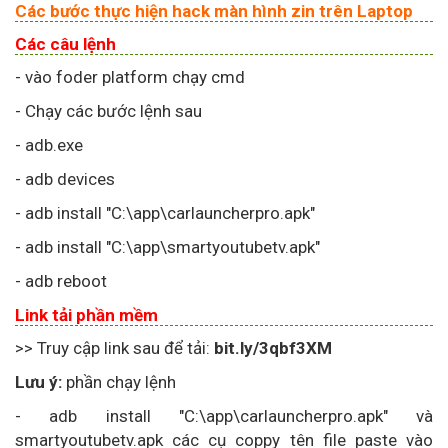
Các bước thực hiện hack màn hình zin trên Laptop
Các câu lệnh
- vào foder platform chạy cmd
- Chạy các bước lệnh sau
- adb.exe
- adb devices
- adb install "C:\app\carlauncherpro.apk"
- adb install "C:\app\smartyoutubetv.apk"
- adb reboot
Link tải phần mềm
>> Truy cập link sau để tải:
bit.ly/3qbf3XM
Lưu ý:
phần chạy lệnh
- adb install "C:\app\carlauncherpro.apk" và
smartyoutubetv.apk các cụ coppy tên file paste vào