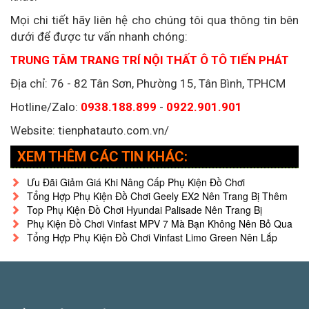
Mọi chi tiết hãy liên hệ cho chúng tôi qua thông tin bên
dưới để được tư vấn nhanh chóng:
TRUNG TÂM TRANG TRÍ NỘI THẤT Ô TÔ TIẾN PHÁT
Địa chỉ: 76 - 82 Tân Sơn, Phường 15, Tân Bình, TPHCM
Hotline/Zalo:
0938.188.899
-
0922.901.901
Website: tienphatauto.com.vn/
XEM THÊM CÁC TIN KHÁC:
Ưu Đãi Giảm Giá Khi Nâng Cấp Phụ Kiện Đồ Chơi
Tổng Hợp Phụ Kiện Đồ Chơi Geely EX2 Nên Trang Bị Thêm
Top Phụ Kiện Đồ Chơi Hyundai Palisade Nên Trang Bị
Phụ Kiện Đồ Chơi Vinfast MPV 7 Mà Bạn Không Nên Bỏ Qua
Tổng Hợp Phụ Kiện Đồ Chơi Vinfast Limo Green Nên Lắp