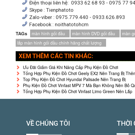
Điện thoại liên hệ: 0933 62 68 93 - 0975 77 9
Skype : Tienphatoto
Zalo-viber : 0975.779.440 - 0933.626.893
Facebook : noithatotohcm
TAGs
màn hình gối đầu
màn hình DVD gối đầu
màn gố
lắp màn hình gối đầu chính hãng chất lượng
XEM THÊM CÁC TIN KHÁC:
Ưu Đãi Giảm Giá Khi Nâng Cấp Phụ Kiện Đồ Chơi
Tổng Hợp Phụ Kiện Đồ Chơi Geely EX2 Nên Trang Bị Thê
Top Phụ Kiện Đồ Chơi Hyundai Palisade Nên Trang Bị
Phụ Kiện Đồ Chơi Vinfast MPV 7 Mà Bạn Không Nên Bỏ Q
Tổng Hợp Phụ Kiện Đồ Chơi Vinfast Limo Green Nên Lắp
VỀ CHÚNG TÔI
THỜI 