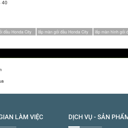
4 40
i đầu Honda City
lắp màn gối đầu Honda City
lắp màn hình gối 
m
ua
GIAN LÀM VIỆC
DỊCH VỤ - SẢN PHẨ