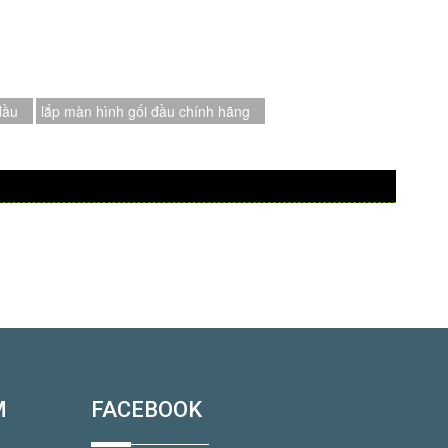
đầu
lắp màn hình gối đầu chính hãng
M
FACEBOOK