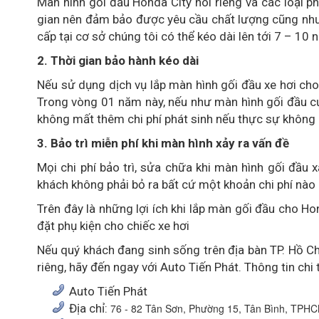
Màn hình gối đầu Honda City nói riêng và các loại p
gian nên đảm bảo được yêu cầu chất lượng cũng như 
cấp tại cơ sở chúng tôi có thể kéo dài lên tới 7 – 10 
2.
Thời gian bảo hành kéo dài
Nếu sử dụng dịch vụ lắp màn hình gối đầu xe hơi cho
Trong vòng 01 năm này, nếu như màn hình gối đầu của
không mất thêm chi phí phát sinh nếu thực sự không c
3.
Bảo trì miễn phí khi màn hình xảy ra vấn đề
Mọi chi phí bảo trì, sửa chữa khi màn hình gối đầu 
khách không phải bỏ ra bất cứ một khoản chi phí nào 
Trên đây là những lợi ích khi lắp màn gối đầu cho Ho
đặt phụ kiện cho chiếc xe hơi
Nếu quý khách đang sinh sống trên địa bàn TP. Hồ Chí
riêng, hãy đến ngay với Auto Tiến Phát. Thông tin chi ti
Auto Tiến Phát
Địa chỉ:
76 - 82 Tân Sơn, Phường 15, Tân Bình, TPH