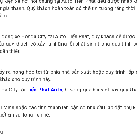
hụ kiện xe hơi nói chung tại Auto Tiến Phát đều được nhập k
giá thành. Quý khách hoàn toàn có thể tin tưởng rằng thời
năm.
 dòng xe Honda City tại Auto Tiến Phát, quý khách sẽ được
 quý khách có xảy ra những lỗi phát sinh trong quá trình 
ần thiết.
xảy ra hỏng hóc tới từ phía nhà sản xuất hoặc quy trình lắ
khác cho quy trình này.
nda City tại
Tiến Phát Auto
, hi vọng qua bài viết này quý k
 Minh hoặc các tỉnh thành lân cận có nhu cầu lắp đặt phụ k
ết xin vui lòng liên hệ:
CM