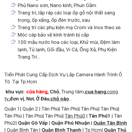
Phủ Nano sơn, Nano kính, Phun Gầm
Trang trí, lắp ráp các loại ốp gỗ nội thất sang
trọng, ốp xăng, ốp đèn trước, sau
Trang trí các phụ kiện mạ Crom và Inox theo xe.
Móc cáp bảo vệ kính tránh bị cắp
100 mẫu nước hoa các loại, Khử mùi, Đệm làm
lạnh, Tủ lạnh, Gối đầu, Vi Cá, Ống Xả, Phụ Kiện
Trang Trí…
Tiến Phát Cung Cấp Dịch Vụ Lắp Camera Hành Trình Ô
Tô Tại Tp.Hcm
khu vực
:
cửa hàng
,
Chỗ
,
Trung tâm
,
cua hang
,
cong
ty
,đơn vị
,
Nơi
,
Ở Đâu
,
chỗ nào
...
Quận 1|
Quận 2
|
Tân Phú| Tân Phú| Tân Phú| Tân Phú|
Tân Phú
| Tân Phú| Tân Phú|
Tân Phú0
|
Tân Phú1
|
Tân
Phú2
|
Quận Gò Vấp
|
Quận Phú Nhuận
|
Quận Tân Bình
|
Quận Bình Tân
|
Quận Bình Thạnh
| Tp.Hcm|
Quận Thủ