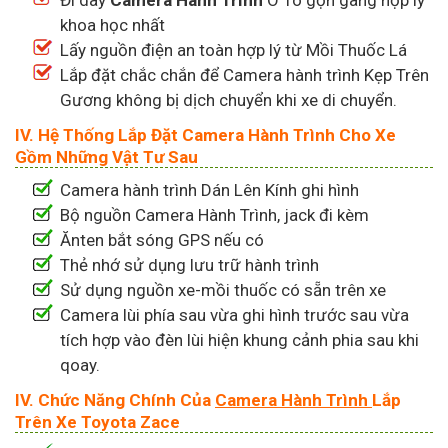
Đi dây
Camera Hành Trình
Ô Tô gọn gàng hợp lý
khoa học nhất
Lấy nguồn điện an toàn hợp lý từ Mồi Thuốc Lá
Lắp đặt chắc chắn để Camera hành trình Kẹp Trên
Gương không bị dịch chuyển khi xe di chuyển.
IV. Hệ Thống Lắp Đặt
Camera Hành Trình
Cho Xe
Gồm Những Vật Tư Sau
Camera hành trình Dán Lên Kính ghi hình
Bộ nguồn Camera Hành Trình, jack đi kèm
Ănten bắt sóng GPS nếu có
Thẻ nhớ sử dụng lưu trữ hành trình
Sử dụng nguồn xe-mồi thuốc có sẵn trên xe
Camera lùi phía sau vừa ghi hình trước sau vừa
tích hợp vào đèn lùi hiện khung cảnh phia sau khi
qoay.
IV. Chức Năng Chính Của
Camera Hành Trình
Lắp
Trên Xe Toyota Zace