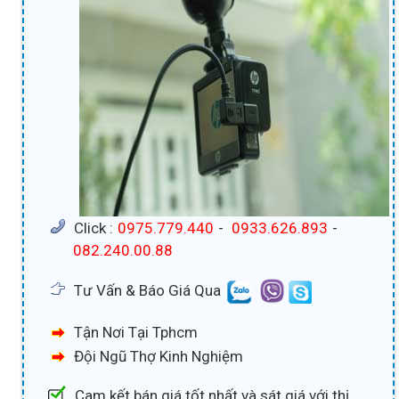
Click :
0975.779.440
-
0933.626.893
-
082.240.00.88
Tư Vấn & Báo Giá Qua
Tận Nơi Tại Tphcm
Đội Ngũ Thợ Kinh Nghiệm
Cam kết bán giá tốt nhất và sát giá với thị