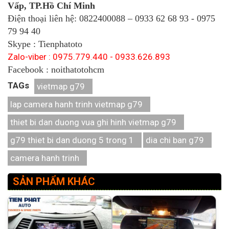
Vấp, TP.Hồ Chí Minh
Điện thoại liên hệ: 0822400088 – 0933 62 68 93 - 0975
79 94 40
Skype : Tienphatoto
Zalo-viber : 0975.779.440 - 0933.626.893
Facebook : noithatotohcm
TAGs
vietmap g79
lap camera hanh trinh vietmap g79
thiet bi dan duong vua ghi hinh vietmap g79
g79 thiet bi dan duong 5 trong 1
dia chi ban g79
camera hanh trinh
SẢN PHẨM KHÁC