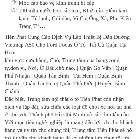
Móc cáp bảo vệ kính tránh bị cắp
100 mẫu nước hoa các loại, Khử mùi, Đệm làm
lạnh, Tủ lạnh, Gối đầu, Vi Cá, Ống Xả, Phụ Kiện
Trang Trí…
Tiến Phát Cung Cấp Dịch Vụ Lắp Thiết Bị Dẫn Đường
Vietmap A50 Cho Ford Focus Ô Tô Tất Cả Quận Tại
Hcm
khu vực: cửa hàng, Chỗ, Trung tâm,cua hang,cong
ty,đơn vị, Nơi, Ở Đâu,chỗ nào..| Quận Gò Vấp | Quận
Phú Nhuận | Quận Tân Bình | Tại Hcm | Quận Bình
Thạnh | Quận Tại Hcm| Quận Thủ Đức | Huyện Bình
Chánh
Đặc biệt, Trung tâm nội thất ô tô Tiến Phát còn nhận
dịch vụ lắp đặt, sửa chữa các loại đồ chơi xe hơi tại nhà
ở khu vực Thành phố Hồ Chí Minh và các tỉnh lân cận.
Với mục tiêu nghề nghiệp là mang đến lợi ích cho khách
hàng và uy tín cho chúng tôi, Trung tâm Tiến Phát sẽ hỗ
trợ tư vấn cho khách hàng để có những lựa chọn tối ưu