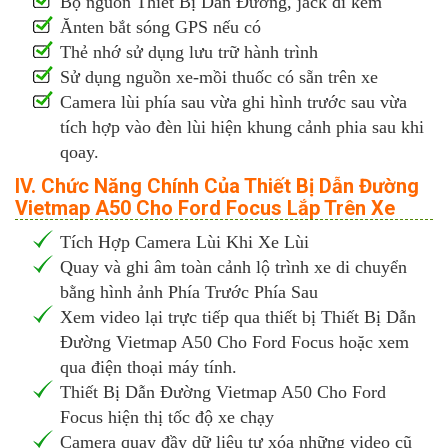
Bộ nguồn Thiết Bị Dẫn Đường, jack đi kèm
Ănten bắt sóng GPS nếu có
Thẻ nhớ sử dụng lưu trữ hành trình
Sử dụng nguồn xe-mồi thuốc có sẵn trên xe
Camera lùi phía sau vừa ghi hình trước sau vừa
tích hợp vào đèn lùi hiện khung cảnh phia sau khi
qoay.
IV. Chức Năng Chính Của Thiết Bị Dẫn Đường
Vietmap A50 Cho Ford Focus Lắp Trên Xe
Tích Hợp Camera Lùi Khi Xe Lùi
Quay và ghi âm toàn cảnh lộ trình xe di chuyển
bằng hình ảnh Phía Trước Phía Sau
Xem video lại trực tiếp qua thiết bị Thiết Bị Dẫn
Đường Vietmap A50 Cho Ford Focus hoặc xem
qua điện thoại máy tính.
Thiết Bị Dẫn Đường Vietmap A50 Cho Ford
Focus hiện thị tốc độ xe chạy
Camera quay đầy dữ liệu tự xóa những video cũ