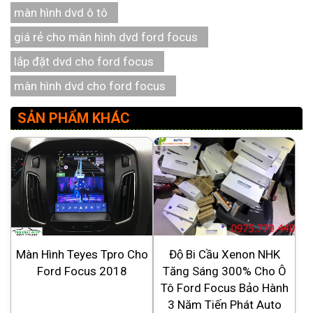
màn hình dvd ô tô
giá rẻ cho màn hình dvd ford focus
lắp đặt dvd cho ford focus
màn hình dvd cho ford focus
SẢN PHẨM KHÁC
Màn Hình Teyes Tpro Cho
Độ Bi Cầu Xenon NHK
Ford Focus 2018
Tăng Sáng 300% Cho Ô
Tô Ford Focus Bảo Hành
3 Năm Tiến Phát Auto