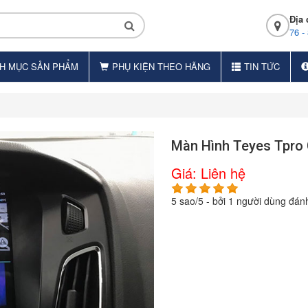
Địa 
76 -
H MỤC SẢN PHẨM
PHỤ KIỆN THEO HÃNG
TIN TỨC
Màn Hình Teyes Tpro
Giá:
Liên hệ
5
sao/
5
- bởi
1
người dùng đánh