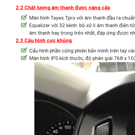
2.2 Chất lượng âm thanh được nâng cấp
Màn hình Teyes Tpro với âm thanh đầu ra chuẩ
Equalizer với 32 kênh: bộ xử lí âm thanh điện 
âm thanh hay trong trẻo nhất, đáp ứng được nh
2.3 Cấu hình cực khủng
Cấu hình phần cứng phiên bản mình trên tay c
Màn hình IPS kích thước, độ phân giải 768 x 1