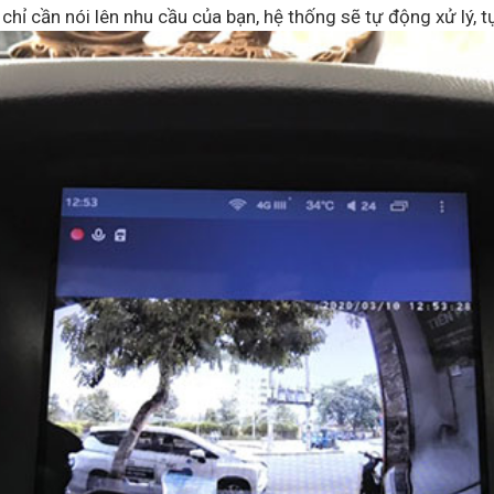
ỉ cần nói lên nhu cầu của bạn, hệ thống sẽ tự động xử lý, t