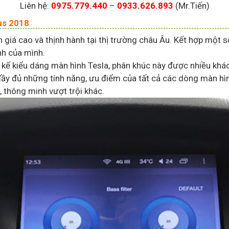
Liên hệ:
0975.779.440
–
0933.626.893
(Mr.Tiến)
us 2018
giá cao và thịnh hành tại thị trường châu Âu. Kết hợp một
nh của mình.
ết kế kiểu dáng màn hình Tesla, phân khúc này được nhiều kh
ầy đủ những tính năng, ưu điểm của tất cả các dòng màn hìn
, thông minh vượt trội khác.