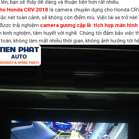
lền, bạn sẽ thấy dễ dàng và thuận tiện hơn rất nhiều.
cho Honda CRV 2018
là camera chuyên dụng cho Honda CRV 
c nét toàn cảnh, sẽ không còn điểm mù. Việc lái xe trở nên t
 được trải nghiệm
camera gương cập lề tích hợp màn hình
ặn kinh nghiệm, tâm huyết với nghề. Chúng tôi đảm bảo việc t
toàn, không làm mất nhiều thời gian, không ảnh hưởng tới h