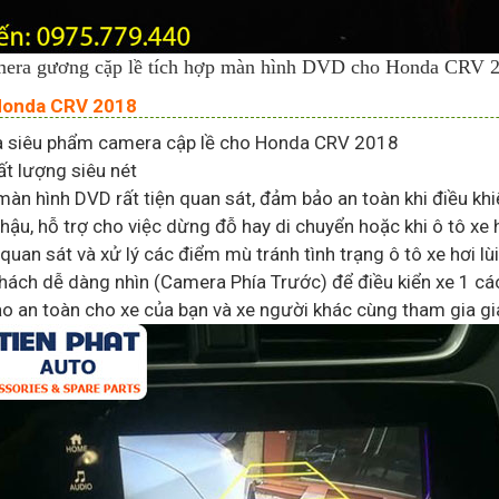
era gương cặp lề tích hợp màn hình DVD cho Honda CRV 
 Honda CRV 2018
à siêu phẩm camera cập lề cho Honda CRV 2018
t lượng siêu nét
màn hình DVD rất tiện quan sát, đảm bảo an toàn khi điều khi
ậu, hỗ trợ cho việc dừng đỗ hay di chuyển hoặc khi ô tô xe 
an sát và xử lý các điểm mù tránh tình trạng ô tô xe hơi lùi
hách dễ dàng nhìn (Camera Phía Trước) để điều kiển xe 1 c
 an toàn cho xe của bạn và xe người khác cùng tham gia g