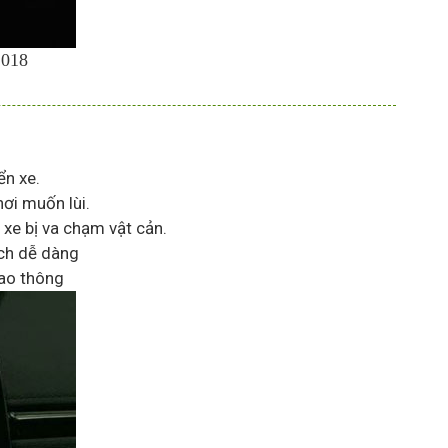
2018
ển xe.
hơi muốn lùi.
 xe bị va chạm vật cản.
ách dễ dàng
iao thông