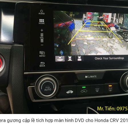
era gương cập lề tích hợp màn hình DVD cho Honda CRV 201