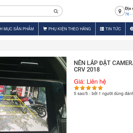
Địa 
76 -
H MỤC SẢN PHẨM
PHỤ KIỆN THEO HÃNG
TIN TỨC
NÊN LẮP ĐẶT CAMER
CRV 2018
Giá:
Liên hệ
5
sao/
5
- bởi
1
người dùng đánh