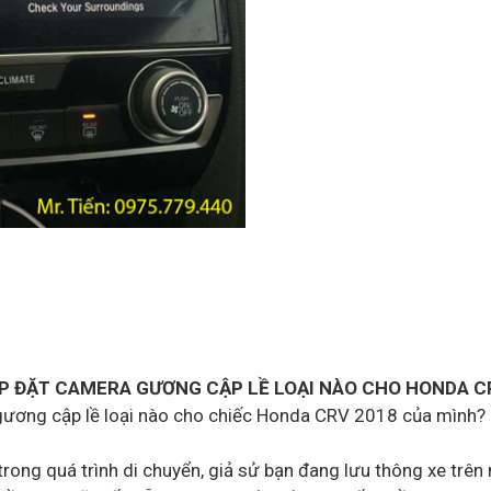
P ĐẶT CAMERA GƯƠNG CẬP LỀ LOẠI NÀO CHO HONDA C
ơng cập lề loại nào cho chiếc Honda CRV 2018 của mình? Câu
h trong quá trình di chuyển, giả sử bạn đang lưu thông xe t