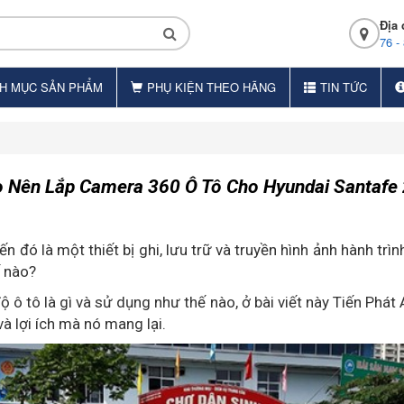
Địa 
76 -
H MỤC SẢN PHẨM
PHỤ KIỆN THEO HÃNG
TIN TỨC
o Nên Lắp Camera 360 Ô Tô Cho Hyundai Santafe
n đó là một thiết bị ghi, lưu trữ và truyền hình ảnh hành tr
ế nào?
 tô là gì và sử dụng như thế nào, ở bài viết này Tiến Phát Aut
à lợi ích mà nó mang lại.