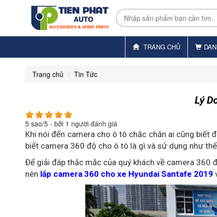
TRANG CHỦ
DAN
Trang chủ
Tin Tức
Lý D
5
sao/
5
- bởi
1
người đánh giá
Khi nói đến camera cho ô tô chắc chắn ai cũng biết đế
biết camera 360 độ cho ô tô là gì và sử dụng như th
Để giải đáp thắc mắc của quý khách về camera 360 độ ô
nên
lắp camera 360 cho xe Hyundai Santafe 2019
v