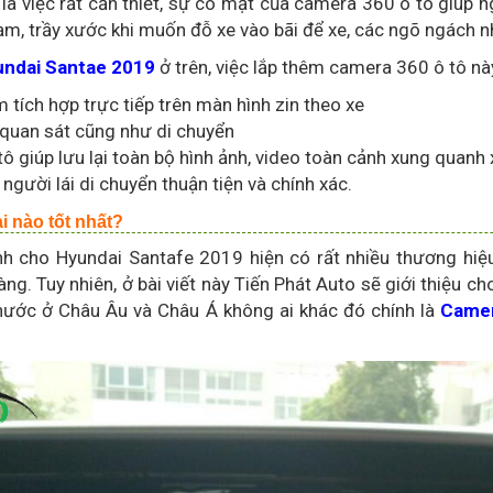
 việc rất cần thiết, sự có mặt của camera 360 ô tô giúp n
ạm, trầy xước khi muốn đỗ xe vào bãi để xe, các ngõ ngách 
yundai Santae 2019
ở trên, việc lắp thêm camera 360 ô tô nà
 tích hợp trực tiếp trên màn hình zin theo xe
 quan sát cũng như di chuyển
ô giúp lưu lại toàn bộ hình ảnh, video toàn cảnh xung quanh xe,
 người lái di chuyển thuận tiện và chính xác.
i nào tốt nhất?
h cho Hyundai Santafe 2019 hiện có rất nhiều thương hiệu
g. Tuy nhiên, ở bài viết này Tiến Phát Auto sẽ giới thiệu 
nước ở Châu Âu và Châu Á không ai khác đó chính là
Came