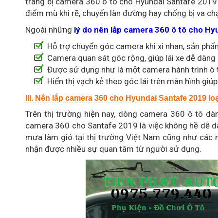
trang bị camera 360 ô tô cho Hyundai Santafe 2019 là
điểm mù khi rẽ, chuyển làn đường hay chống bị va ch
Ngoài những
lý do nên lắp camera 360 ô tô cho H
Hỗ trợ chuyển góc camera khi xi nhan, sản phẩm
Camera quan sát góc rộng, giúp lái xe dễ dàng
Được sử dụng như là một camera hành trình ô t
Hiển thị vạch kẻ theo góc lái trên màn hình giúp
III. Nên lắp camera 360 cho Hyundai Santafe 2019 loạ
Trên thị trường hiện nay, dòng camera 360 ô tô dàn
camera 360 cho Santafe 2019 là việc không hề dễ dàn
mưa làm gió tại thị trường Việt Nam cũng như các 
nhận được nhiều sự quan tâm từ người sử dụng.