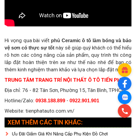
Hi vọng qua bài viết
phủ Ceramic ô tô làm bóng và bảo
này sẽ giúp quý khách có thể hiểu
vệ sơn có thực sự tốt
rõ hơn các công năng của sản phẩm, quy trình thi công
lắp đặt hoàn thiện trên xe như thế nào nhé để bạn có
thêm kinh nghiệm tham khảo và lựa chọn lắp đặt nhé.
TRUNG TÂM TRANG TRÍ NỘI THẤT Ô TÔ TIẾN PHÁT
Địa chỉ: 76 - 82 Tân Sơn, Phường 15, Tân Bình, TPHCM
Hotline/Zalo:
-
0938.188.899
0922.901.901
Website: tienphatauto.com.vn/
XEM THÊM CÁC TIN KHÁC:
Ưu Đãi Giảm Giá Khi Nâng Cấp Phụ Kiện Đồ Chơi