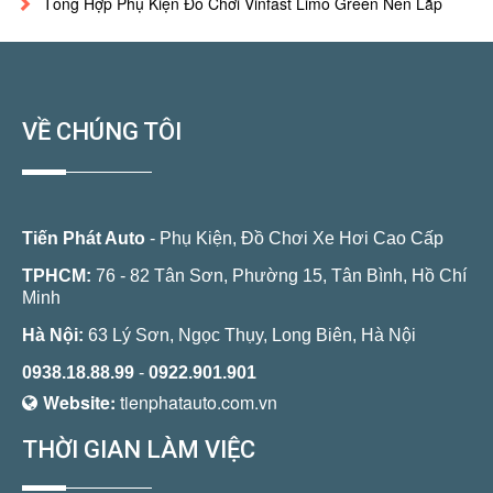
Tổng Hợp Phụ Kiện Đồ Chơi Vinfast Limo Green Nên Lắp
VỀ CHÚNG TÔI
Tiến Phát Auto
- Phụ Kiện, Đồ Chơi Xe Hơi Cao Cấp
TPHCM:
76 - 82 Tân Sơn, Phường 15, Tân Bình, Hồ Chí
Minh
Hà Nội:
63 Lý Sơn, Ngọc Thụy, Long Biên, Hà Nội
0938.18.88.99
-
0922.901.901
Website:
tienphatauto.com.vn
THỜI GIAN LÀM VIỆC