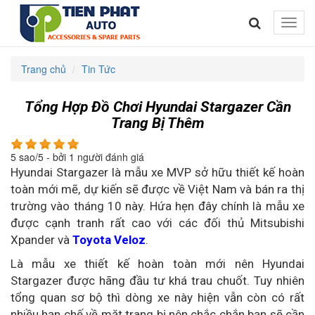
Toggle
naviga
Trang chủ
Tin Tức
Tổng Hợp Đồ Chơi Hyundai Stargazer Cần
Trang Bị Thêm
5
sao/
5
- bởi
1
người đánh giá
Hyundai Stargazer là mẫu xe MVP sở hữu thiết kế hoàn
toàn mới mẽ, dự kiến sẽ được về Việt Nam và bán ra thị
trường vào tháng 10 này. Hứa hẹn đây chính là mẫu xe
được cạnh tranh rất cao với các đối thủ Mitsubishi
Xpander và
Toyota Veloz
.
Là mẫu xe thiết kế hoàn toàn mới nên Hyundai
Stargazer được hãng đầu tư khá trau chuốt. Tuy nhiên
tổng quan sơ bộ thì dòng xe này hiện vẫn còn có rất
nhiều hạn chế về mặt trang bị nên chắc chắn bạn sẽ cần