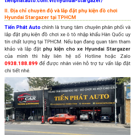
tienphatauto.com.vn/hyundai-stargazer/
II. Địa chỉ chuyên độ và lắp đặt phụ kiện đồ chơi
Hyundai Stargazer tại TPHCM
Tiến Phát Auto
chính là trung tâm chuyên phân phối và
lắp đặt phụ kiện đồ chơi xe ô tô nhập khẩu Hàn Quốc uy
tín chất lượng tại TPHCM. Nếu bạn đang quan tâm tham
khảo và lắp đặt
phụ kiện cho xe Hyundai Stargazer
của mình thì hãy liên hệ số Hotline hoặc Zalo
0938.188.899
để được nhân viên hỗ trợ tư vấn lắp đặt
chi tiết nhé.