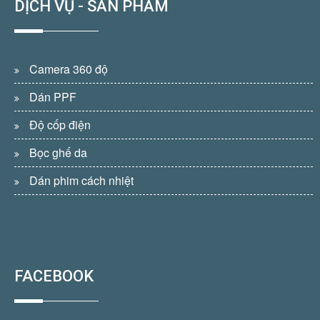
DỊCH VỤ - SẢN PHẨM
Camera 360 độ
Dán PPF
Độ cốp điện
Bọc ghế da
Dán phim cách nhiệt
FACEBOOK