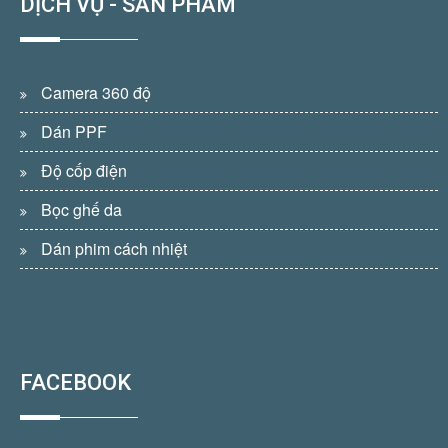
DỊCH VỤ - SẢN PHẨM
Camera 360 độ
Dán PPF
Độ cốp điện
Bọc ghế da
Dán phim cách nhiệt
FACEBOOK