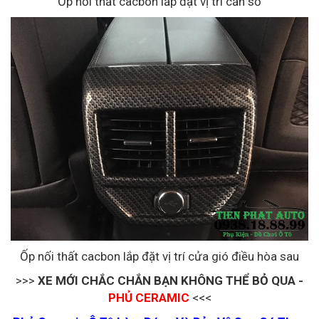
Ốp nối thất cacbon lắp đặt vị trí cần số
Ốp nối thất cacbon lắp đặt vị trí cửa gió điều hòa sau
>>>
XE MỚI CHẮC CHẮN BẠN KHÔNG THỂ BỎ QUA -
PHỦ CERAMIC
<<<