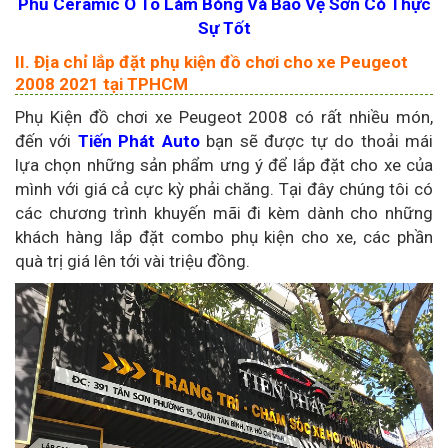
Phủ Ceramic Ô Tô Làm Bóng Và Bảo Vệ Sơn Có Thực
Sự Tốt
II. Địa chỉ lắp đặt phụ kiện đồ chơi cho xe Peugeot
2008 2021 tại TPHCM
Phụ Kiện đồ chơi xe Peugeot 2008 có rất nhiều món,
đến với
Tiến Phát Auto
bạn sẽ được tự do thoải mái
lựa chọn những sản phẩm ưng ý để lắp đặt cho xe của
mình với giá cả cực kỳ phải chăng. Tại đây chúng tôi có
các chương trình khuyến mãi đi kèm dành cho những
khách hàng lắp đặt combo phụ kiện cho xe, các phần
quà trị giá lên tới vài triệu đồng.