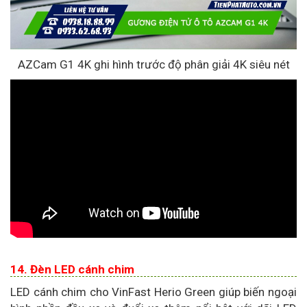
AZCam G1 4K ghi hình trước độ phân giải 4K siêu nét
14. Đèn LED cánh chim
LED cánh chim cho VinFast Herio Green giúp biến ngoại