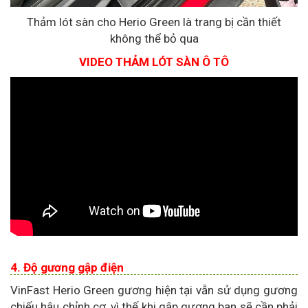
Thảm lót sàn cho Herio Green là trang bị cần thiết
không thể bỏ qua
VIDEO THẢM LÓT SÀN Ô TÔ
4. Độ gương gập điện
VinFast Herio Green gương hiện tại vẫn sử dụng gương
chiếu hậu chỉnh cơ, vì thế khi gập gương bạn sẽ cần phải