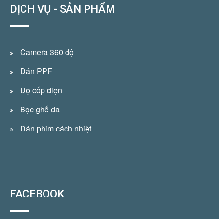
DỊCH VỤ - SẢN PHẨM
Camera 360 độ
Dán PPF
Độ cốp điện
Bọc ghế da
Dán phim cách nhiệt
FACEBOOK