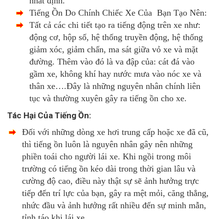
nhất định.
Tiếng Ồn Do Chính Chiếc Xe Của Bạn Tạo Nên:
Tất cả các chi tiết tạo ra tiếng động trên xe như:
động cơ, hộp số, hệ thống truyền động, hệ thống
giảm xóc, giảm chấn, ma sát giữa vỏ xe và mặt
đường. Thêm vào đó là va đập của: cát đá vào
gầm xe, không khí hay nước mưa vào nóc xe và
thân xe….Đây là những nguyên nhân chính liên
tục và thường xuyên gây ra tiếng ồn cho xe.
Tác Hại Của Tiếng Ồn:
Đối với những dòng xe hơi trung cấp hoặc xe đã cũ,
thì tiếng ồn luôn là nguyên nhân gây nên những
phiền toái cho người lái xe. Khi ngồi trong môi
trường
có tiếng ồn kéo dài trong thời gian lâu và
cường độ cao, điều này thật sự sẽ ảnh hưởng trực
tiếp đến trí lực của bạn, gây ra mệt mỏi, căng thẳng,
nhức đầu và ảnh hưởng rất nhiều đến sự minh mẫn,
tỉnh táo khi lái xe.