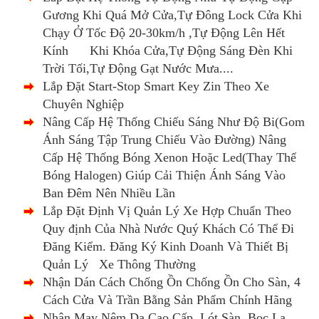
Gương Khi Quá Mở Cửa,Tự Đông Lock Cửa Khi
Chạy Ở Tốc Độ 20-30km/h ,Tự Động Lên Hết
Kính Khi Khóa Cửa,Tự Động Sáng Đèn Khi
Trời Tối,Tự Động Gạt Nước Mưa....
Lắp Đặt Start-Stop Smart Key Zin Theo Xe
Chuyên Nghiệp
Nâng Cấp Hệ Thống Chiếu Sáng Như Độ Bi(Gom
Ánh Sáng Tập Trung Chiếu Vào Đường) Nâng
Cấp Hệ Thống Bóng Xenon Hoặc Led(Thay Thế
Bóng Halogen) Giúp Cải Thiện Ánh Sáng Vào
Ban Đêm Nên Nhiều Lần
Lắp Đặt Định Vị Quản Lý Xe Hợp Chuẩn Theo
Quy định Của Nhà Nước Quý Khách Có Thể Đi
Đăng Kiểm. Đăng Ký Kinh Doanh Và Thiết Bị
Quản Lý Xe Thông Thường
Nhận Dán Cách Chống Ồn Chống Ồn Cho Sàn, 4
Cách Cửa Và Trần Bằng Sản Phẩm Chính Hãng
Nhận May Nệm Da Cao Cấp, Lót Sàn, Bọc La