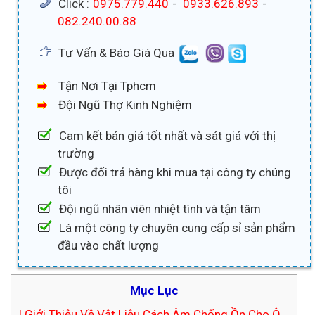
Click :
0975.779.440
-
0933.626.893
-
082.240.00.88
Tư Vấn & Báo Giá Qua
Tận Nơi Tại Tphcm
Đội Ngũ Thợ Kinh Nghiệm
Cam kết bán giá tốt nhất và sát giá với thị
trường
Được đổi trả hàng khi mua tại công ty chúng
tôi
Đội ngũ nhân viên nhiệt tình và tận tâm
Là một công ty chuyên cung cấp sỉ sản phẩm
đầu vào chất lượng
Mục Lục
I.Giới Thiệu Về Vật Liệu Cách Âm Chống Ồn Cho Ô