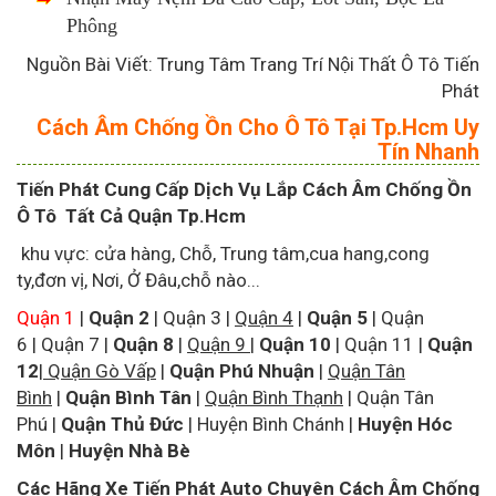
Phông
Nguồn Bài Viết: Trung Tâm Trang Trí Nội Thất Ô Tô Tiến
Phát
Cách Âm Chống Ồn Cho Ô Tô Tại Tp.Hcm Uy
Tín Nhanh
Tiến Phát Cung Cấp Dịch Vụ Lắp Cách Âm Chống Ồn
Ô Tô Tất Cả Quận Tp.Hcm
khu vực: cửa hàng, Chỗ, Trung tâm,cua hang,cong
ty,đơn vị, Nơi, Ở Đâu,chỗ nào...
Quận 1
|
Quận 2
|
Quận 3
|
Quận 4
|
Quận 5
|
Quận
6
|
Quận 7
|
Quận 8
|
Quận 9
|
Quận 10
|
Quận 11
|
Quận
12
|
Quận Gò Vấp
|
Quận Phú Nhuận
|
Quận Tân
Bình
|
Quận Bình Tân
|
Quận Bình Thạnh
|
Quận Tân
Phú
|
Quận Thủ Đức
|
Huyện Bình Chánh
|
Huyện Hóc
Môn
|
Huyện Nhà Bè
Các Hãng Xe Tiến Phát Auto Chuyên Cách Âm Chống