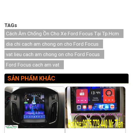
TAGs
Cách Âm Chống Ồn Cho Xe Ford Focus Tại Tp.Hcm
dia chi cach am chong on cho Ford Focus
vat lieu cach am chong on cho Ford Focus
Ford Focus cach am vat
SẢN PHẨM KHÁC