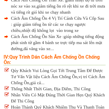
nóc xe vào xe,giảm tiếng ồn rõ rệt khi xe đi trời mưa
và tiếng rít gió khi xe chạy nhanh
Cách Âm Chống Ồn 4 Vị Trí Cánh Cửa Và Cốp Sau
: giúp giảm tiếng ồn từ các xe chạy ngược
chiều,nhiệt độ không lọt vào trong xe
Cách Âm Chống Ồn Sàn Xe :giúp những tiếng động
phát sinh từ gầm 4 bánh xe trực tiếp ma sát lên mặt
đường,đá văng vào xe...
IV:Quy Trình Dán Cách Âm Chống Ồn Chống
Ôn:
Qúy Khách Vui Lòng Gọi Tới Trung Tâm Để Được
Tư Vấn Vật liệu Cách Âm Chống Ồn,vị trí Cách Âm
Chống Ồn,giá cả...
Thống Nhất Thời Gian, Địa Diểm, Thi Công
Nhân Viên Có Mặt Đúng Thời Gian Hẹn Quý Khách
Để Thi Công
Hoàn Thành Quý Khách Nhiệm Thu Và Thanh Toán