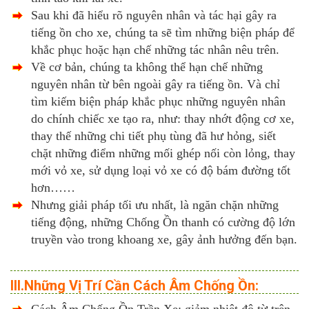
Sau khi đã hiểu rõ nguyên nhân và tác hại gây ra
tiếng ồn cho xe, chúng ta sẽ tìm những biện pháp để
khắc phục hoặc hạn chế những tác nhân nêu trên.
Về cơ bản, chúng ta không thể hạn chế những
nguyên nhân từ bên ngoài gây ra tiếng ồn. Và chỉ
tìm kiếm biện pháp khắc phục những nguyên nhân
do chính chiếc xe tạo ra, như: thay nhớt động cơ xe,
thay thế những chi tiết phụ tùng đã hư hỏng, siết
chặt những điểm những mối ghép nối còn lỏng, thay
mới vỏ xe, sử dụng loại vỏ xe có độ
bám đường tốt
hơn……
Nhưng giải pháp tối ưu nhất, là ngăn chặn những
tiếng động, những Chống Ồn thanh có cường độ lớn
truyền vào trong khoang xe, gây ảnh hưởng đến bạn.
III.Những Vị Trí Cần Cách Âm Chống Ồn:
Cách Âm Chống Ồn Trần Xe: giảm nhiệt độ từ trên